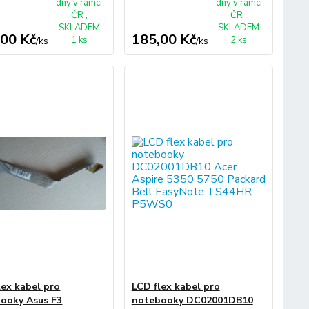
dny v rámci
dny v rámci
ČR ,
ČR ,
SKLADEM
SKLADEM
,00 Kč
185,00 Kč
1 ks
2 ks
/
ks
/
ks
lex kabel pro
LCD flex kabel pro
ooky Asus F3
notebooky DC02001DB10