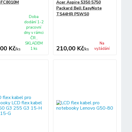
3FC8010M
Acer Aspire 5350 5750
Packard Bell EasyNote
TS44HR P5WS0
Doba
dodání 1-2
pracovní
dny v rámci
ČR ,
SKLADEM
Na
,00 Kč
210,00 Kč
1 ks
vyžádání
/
ks
/
ks