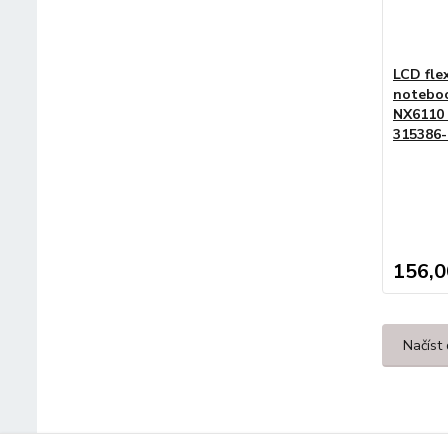
LCD fle
notebo
NX6110
315386-
156,0
Načíst 