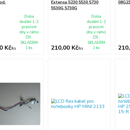
od.
Extensa 5230 5530 5730
08G2
5530G 5730G
Doba
Doba
dodání 1-2
dodání 1-2
pracovní
pracovní
dny v rámci
dny v rámci
ČR ,
ČR ,
SKLADEM
SKLADEM
0 Kč
210,00 Kč
210
1 ks
1 ks
/
ks
/
ks