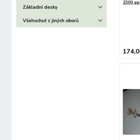
2300 ap
Základní desky
Všehochuť z jiných oborů
174,0