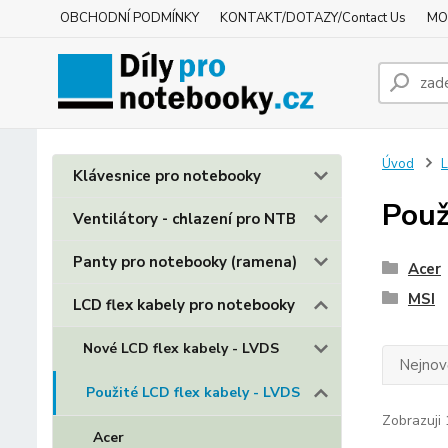
OBCHODNÍ PODMÍNKY
KONTAKT/DOTAZY/Contact Us
MO
Úvod
L
Klávesnice pro notebooky
Použ
Ventilátory - chlazení pro NTB
Panty pro notebooky (ramena)
Acer
MSI
LCD flex kabely pro notebooky
Nové LCD flex kabely - LVDS
Nejnově
Použité LCD flex kabely - LVDS
Zobrazuji 
Acer