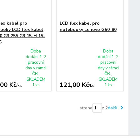
lex kabel pro
LCD flex kabel pro
ooky LCD flex kabel
notebooky Lenovo G50-80
0 G3 255 G3 15-H 15-
G
Doba
Doba
dodání 1-2
dodání 1-2
pracovní
pracovní
dny v rámci
dny v rámci
ČR ,
ČR ,
SKLADEM
SKLADEM
,00 Kč
121,00 Kč
1 ks
1 ks
/
ks
/
ks
strana
z 2
další