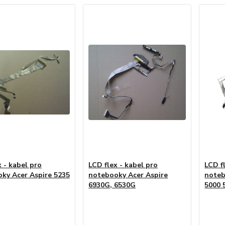
x - kabel pro
LCD flex - kabel pro
LCD f
ky Acer Aspire 5235
notebooky Acer Aspire
noteb
6930G, 6530G
5000 