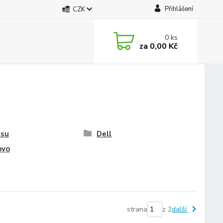
Přihlášení
CZK
0
ks
za
0,00 Kč
tsu
Dell
ovo
strana
z 2
další