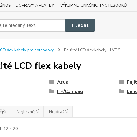
ŽNOSTI DOPRAVY A PLATBY
VÝKUP NEFUNKČNÍCH NOTEBOOKŮ
Hledat
CD flex kabely pro notebooky
Použité LCD flex kabely - LVDS
ité LCD flex kabely
Asus
Fuji
HP/Compaq
Len
jší
Nejlevnější
Nejdražší
1-12 z 20