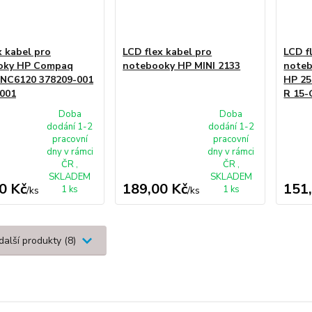
x kabel pro
LCD flex kabel pro
LCD f
oky HP Compaq
notebooky HP MINI 2133
noteb
 NC6120 378209-001
HP 25
001
R 15-
Doba
Doba
dodání 1-2
dodání 1-2
pracovní
pracovní
dny v rámci
dny v rámci
ČR ,
ČR ,
SKLADEM
SKLADEM
0 Kč
189,00 Kč
151
1 ks
1 ks
/
ks
/
ks
další produkty (8)