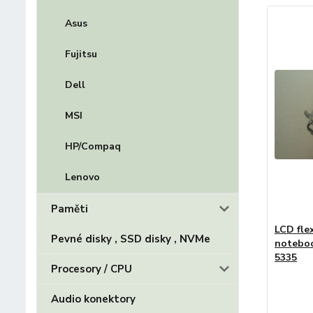
Asus
Fujitsu
Dell
MSI
HP/Compaq
Lenovo
Paměti
LCD fle
Pevné disky , SSD disky , NVMe
noteboo
5335
Procesory / CPU
Audio konektory