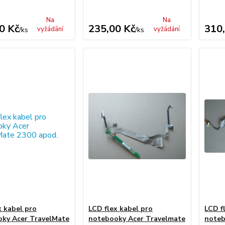
Na
Na
0 Kč
235,00 Kč
310
vyžádání
vyžádání
/
ks
/
ks
x kabel pro
LCD flex kabel pro
LCD f
ky Acer TravelMate
notebooky Acer Travelmate
noteb