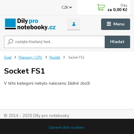
0
ks
CZK
za
0,00 Kč
Menu
Hledat
Úvod
Procesory / CPU
Použité
Socket FS1
Socket FS1
V této kategorii nebylo nalezeno žádné zboží.
© 2014 - 2025 Díly pro notebooky
Upravit sběr cookies.