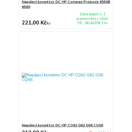
Napájecí konektor DC HP Compaq Probook 6550B
6560
Doba dodání 1-2
pracovní dny v rámci
221,00 Kč
ČR , SKLADEM 3 ks
/
ks
Napájecí konektor DC HP CQ62 G62 G56 CQ56