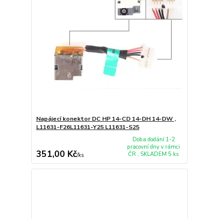
Napájecí konektor DC HP 14-CD 14-DH 14-DW ,
L11631-F26L11631-Y25 L11631-S25
Doba dodání 1-2
pracovní dny v rámci
351,00 Kč
ČR , SKLADEM 5 ks
/
ks