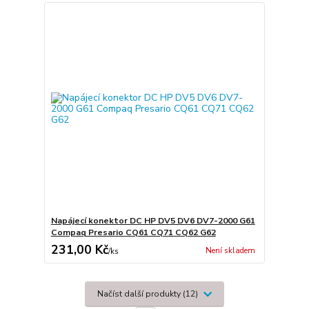
Napájecí konektor DC HP DV5 DV6 DV7-2000 G61
Compaq Presario CQ61 CQ71 CQ62 G62
231,00 Kč
Není skladem
/
ks
Načíst další produkty (12)