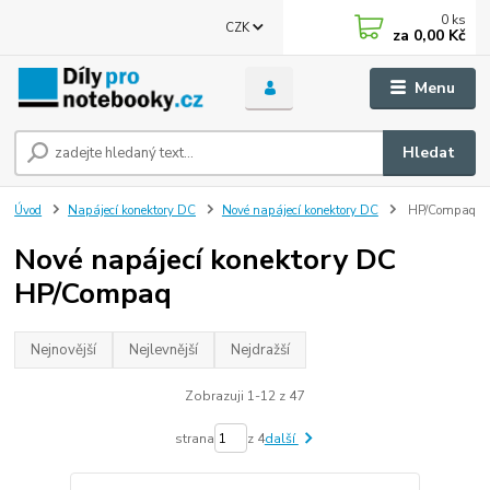
0
ks
CZK
za
0,00 Kč
Menu
Hledat
Úvod
Napájecí konektory DC
Nové napájecí konektory DC
HP/Compaq
Nové napájecí konektory DC
HP/Compaq
Nejnovější
Nejlevnější
Nejdražší
Zobrazuji 1-12 z 47
strana
z 4
další