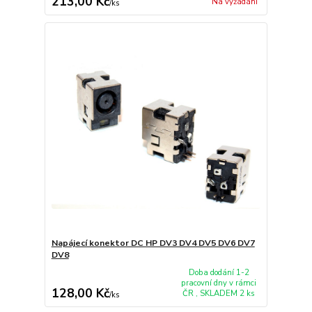
213,00 Kč
Na vyžádání
/
ks
Napájecí konektor DC HP DV3 DV4 DV5 DV6 DV7
DV8
Doba dodání 1-2
pracovní dny v rámci
128,00 Kč
ČR , SKLADEM 2 ks
/
ks