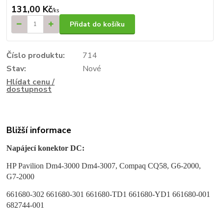
131,00 Kč
/
ks
Přidat do košíku
Číslo produktu:
714
Stav:
Nové
Hlídat cenu /
dostupnost
Bližší informace
Napájecí konektor DC:
HP Pavilion Dm4-3000 Dm4-3007, Compaq CQ58, G6-2000,
G7-2000
661680-302 661680-301 661680-TD1 661680-YD1 661680-001
682744-001