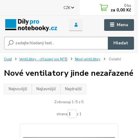
0
ks
CZK
za
0,00 Kč
Menu
Hledat
Úvod
Ventilátory - chlazení pro NTB
Nové ventilátory
Ostatní
Nové ventilatory jinde nezařazené
Nejnovější
Nejlevnější
Nejdražší
Zobrazuji 1-5 z 5
strana
z 1