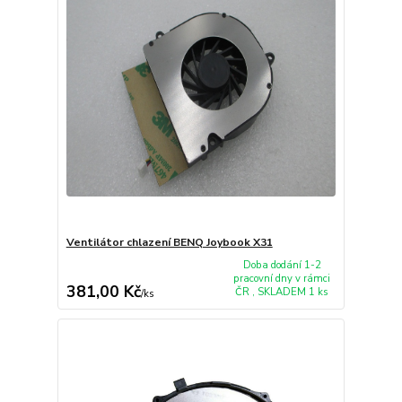
Ventilátor chlazení BENQ Joybook X31
Doba dodání 1-2
pracovní dny v rámci
381,00 Kč
ČR , SKLADEM 1 ks
/
ks