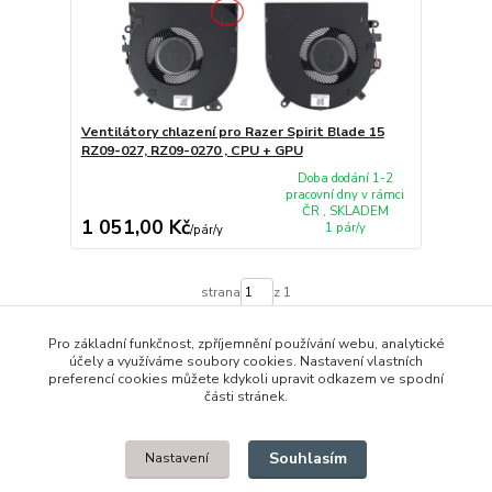
Ventilátory chlazení pro Razer Spirit Blade 15
RZ09-027, RZ09-0270 , CPU + GPU
Doba dodání 1-2
pracovní dny v rámci
ČR , SKLADEM
1 051,00 Kč
1 pár/y
/
pár/y
strana
z 1
Pro základní funkčnost, zpříjemnění používání webu, analytické
účely a využíváme soubory cookies. Nastavení vlastních
preferencí cookies můžete kdykoli upravit odkazem ve spodní
části stránek.
© 2014 - 2025 Díly pro notebooky
Souhlasím
Nastavení
Upravit sběr cookies.