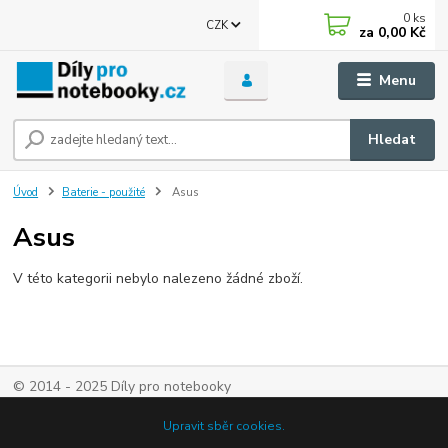
0
ks
CZK
za
0,00 Kč
Menu
Hledat
Úvod
Baterie - použité
Asus
Asus
V této kategorii nebylo nalezeno žádné zboží.
© 2014 - 2025 Díly pro notebooky
Upravit sběr cookies.