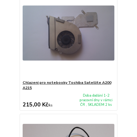
Chlazeni pro notebooky Toshiba Satellite A200
A215
Doba dodání 1-2
pracovní dny v rámci
215,00 Kč
ČR , SKLADEM 2 ks
/
ks