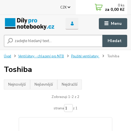
0
ks
CZK
za
0,00 Kč
Menu
Hledat
Úvod
Ventilátory - chlazení pro NTB
Použité ventilatory
Toshiba
Toshiba
Nejnovější
Nejlevnější
Nejdražší
Zobrazuji 1-2 z 2
strana
z 1