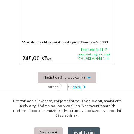
Ventilátor chlazení Acer Aspire TimelineX 3830
Doba dodání 1-2
pracovní dny v rámci
245,00 Kč
ČR , SKLADEM 1 ks
/
ks
Načíst další produkty (4)
strana
z 2
další
Pro základní funkčnost, zpříjemnění používání webu, analytické
účely a využíváme soubory cookies. Nastavení vlastních
preferencí cookies můžete kdykoli upravit odkazem ve spodní
části stránek.
© 2014 - 2025 Díly pro notebooky
Souhlasím
Nastavení