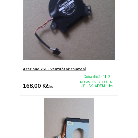
Acer one 751 - ventilátor chlazení
Doba dodání 1-2
pracovní dny v rámci
168,00 Kč
ČR , SKLADEM 1 ks
/
ks