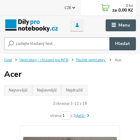
0
ks
CZK
za
0,00 Kč
Menu
Hledat
Úvod
Ventilátory - chlazení pro NTB
Použité ventilatory
Acer
Acer
Nejnovější
Nejlevnější
Nejdražší
Zobrazuji 1-12 z 16
strana
z 2
další