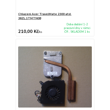
Chlazeni Acer TravelMate 2300 atd.
36ZL.1TMTN08
Doba dodání 1-2
pracovní dny v rámci
210,00 Kč
ČR , SKLADEM 1 ks
/
ks