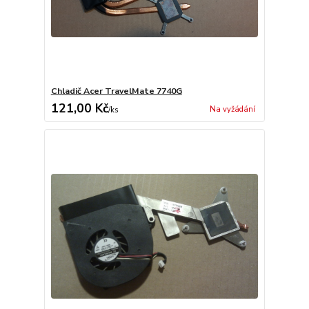
Chladič Acer TravelMate 7740G
121,00 Kč
Na vyžádání
/
ks