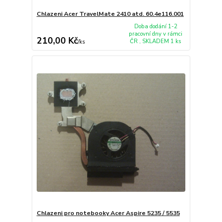
Chlazeni Acer TravelMate 2410 atd. 60.4e116.001
Doba dodání 1-2
pracovní dny v rámci
210,00 Kč
ČR , SKLADEM 1 ks
/
ks
Chlazeni pro notebooky Acer Aspire 5235 / 5535