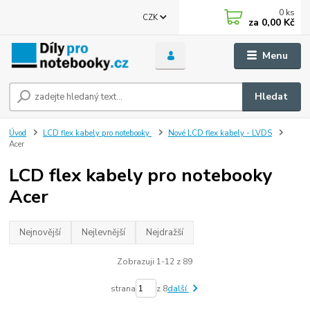
0
ks
CZK
za
0,00 Kč
Menu
Hledat
Úvod
LCD flex kabely pro notebooky
Nové LCD flex kabely - LVDS
Acer
LCD flex kabely pro notebooky
Acer
Nejnovější
Nejlevnější
Nejdražší
Zobrazuji 1-12 z 89
strana
z 8
další