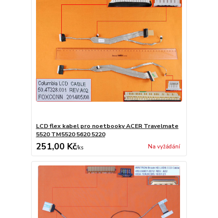
LCD flex kabel pro noetbooky ACER Travelmate
5520 TM5520 5620 5220
251,00 Kč
Na vyžádání
/
ks