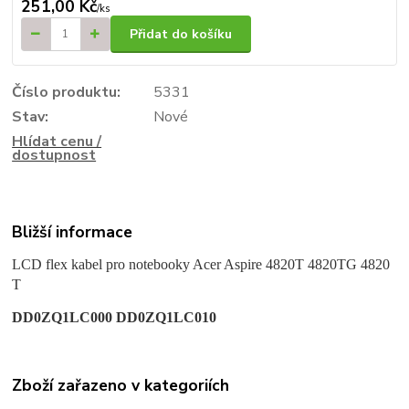
251,00 Kč
/
ks
Přidat do košíku
Číslo produktu:
5331
Stav:
Nové
Hlídat cenu /
dostupnost
Bližší informace
LCD flex kabel pro noteboo
ky Acer Aspire 4820T 4820TG 4820
T
DD0ZQ1LC000 DD0ZQ1LC010
Zboží zařazeno v kategoriích