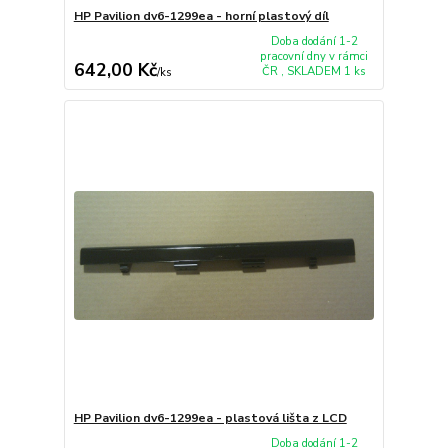
HP Pavilion dv6-1299ea - horní plastový díl
Doba dodání 1-2
pracovní dny v rámci
642,00 Kč
ČR , SKLADEM 1 ks
/
ks
HP Pavilion dv6-1299ea - plastová lišta z LCD
Doba dodání 1-2