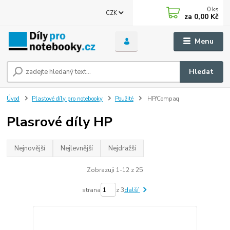
0
ks
CZK
za
0,00 Kč
Menu
Hledat
Úvod
Plastové díly pro notebooky
Použité
HP/Compaq
Plasrové díly HP
Nejnovější
Nejlevnější
Nejdražší
Zobrazuji 1-12 z 25
strana
z 3
další