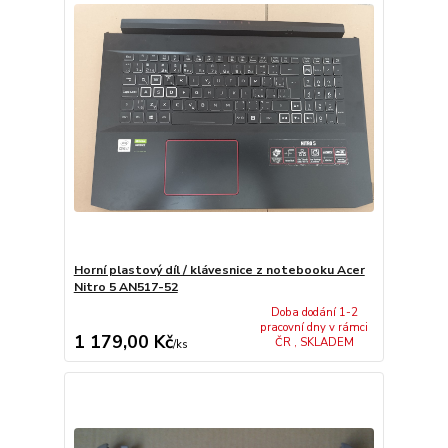
Horní plastový díl / klávesnice z notebooku Acer
Nitro 5 AN517-52
Doba dodání 1-2
pracovní dny v rámci
1 179,00 Kč
ČR , SKLADEM
/
ks