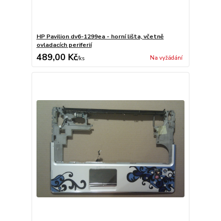
HP Pavilion dv6-1299ea - horní lišta, včetně
ovladacích periferií
489,00 Kč
Na vyžádání
/
ks