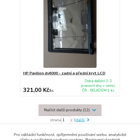
HP Pavilion dv6000 - zadní a přední kryt LCD
Doba dodání 1-2
pracovní dny v rámci
321,00 Kč
ČR , SKLADEM 1 ks
/
ks
Načíst další produkty (12)
strana
z 3
další
Pro základní funkčnost, zpříjemnění používání webu, analytické
účely a využíváme soubory cookies. Nastavení vlastních