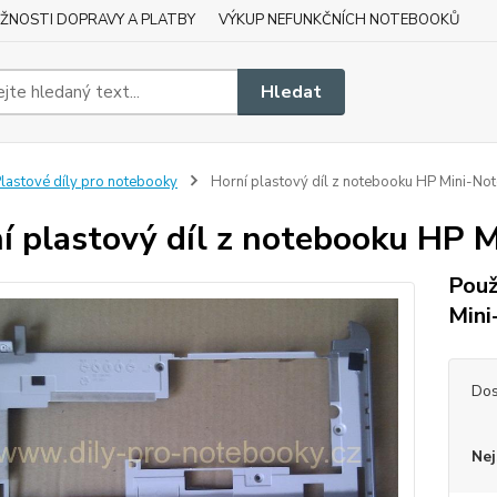
ŽNOSTI DOPRAVY A PLATBY
VÝKUP NEFUNKČNÍCH NOTEBOOKŮ
Hledat
lastové díly pro notebooky
Horní plastový díl z notebooku HP Mini-No
í plastový díl z notebooku HP 
Použ
Mini
Dos
Nej