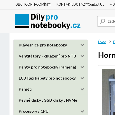
OBCHODNÍ PODMÍNKY
KONTAKT/DOTAZY/Contact Us
MO
Úvod
P
Klávesnice pro notebooky
Horn
Ventilátory - chlazení pro NTB
Panty pro notebooky (ramena)
LCD flex kabely pro notebooky
Paměti
Pevné disky , SSD disky , NVMe
Procesory / CPU