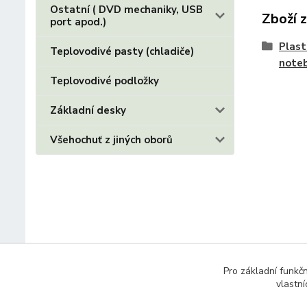
Ostatní ( DVD mechaniky, USB
Zboží 
port apod.)
Plast
Teplovodivé pasty (chladiče)
note
Teplovodivé podložky
Základní desky
Všehochuť z jiných oborů
Pro základní funkč
vlastní
© 2014 - 2025 Díly pro notebooky