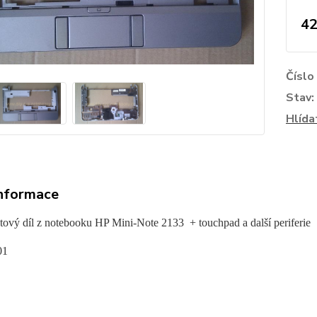
42
Číslo
Stav:
Hlída
informace
stový díl z notebooku
HP Mini-Note 2133 + touchpad a další periferie
01