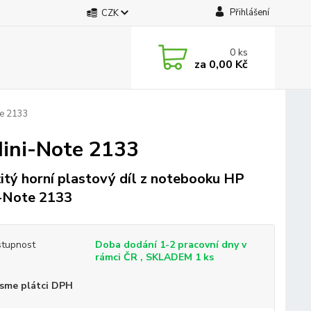
Přihlášení
CZK
0
ks
za
0,00 Kč
te 2133
Mini-Note 2133
itý horní plastový díl z notebooku HP
-Note 2133
tupnost
Doba dodání 1-2 pracovní dny v
rámci ČR , SKLADEM 1 ks
sme plátci DPH