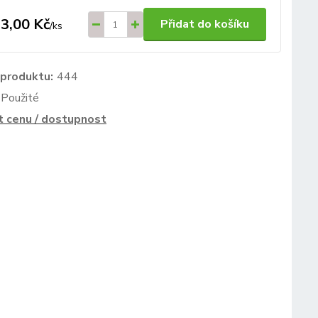
3,00 Kč
Přidat do košíku
/
ks
 produktu:
444
Použité
t cenu / dostupnost