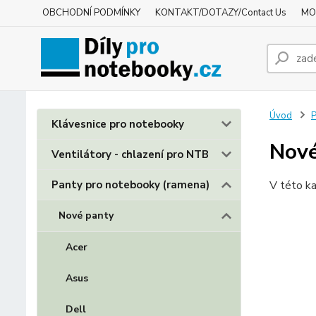
OBCHODNÍ PODMÍNKY
KONTAKT/DOTAZY/Contact Us
MO
Úvod
P
Klávesnice pro notebooky
Nové
Ventilátory - chlazení pro NTB
Panty pro notebooky (ramena)
V této ka
Nové panty
Acer
Asus
Dell