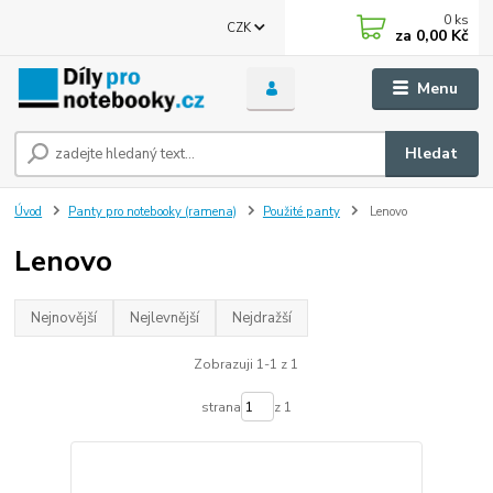
0
ks
CZK
za
0,00 Kč
Menu
Hledat
Úvod
Panty pro notebooky (ramena)
Použité panty
Lenovo
Lenovo
Nejnovější
Nejlevnější
Nejdražší
Zobrazuji 1-1 z 1
strana
z 1