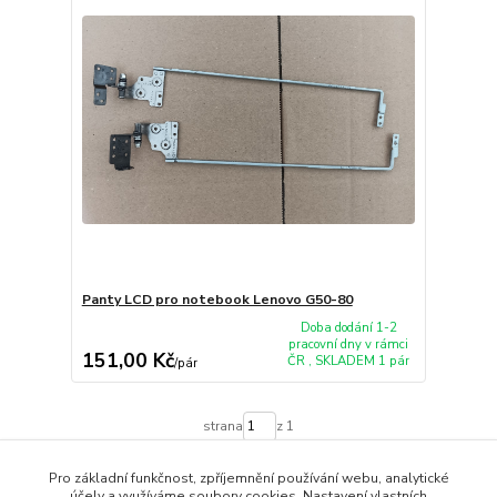
Panty LCD pro notebook Lenovo G50-80
Doba dodání 1-2
pracovní dny v rámci
151,00 Kč
ČR , SKLADEM 1 pár
/
pár
strana
z 1
Pro základní funkčnost, zpříjemnění používání webu, analytické
účely a využíváme soubory cookies. Nastavení vlastních