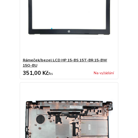
Rámeček/bezel LCD HP 15-BS 15T-BR 15-BW
15Q-BU
351,00 Kč
Na vyžádání
/
ks