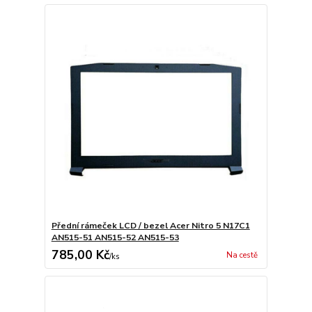
Přední rámeček LCD / bezel Acer Nitro 5 N17C1
AN515-51 AN515-52 AN515-53
785,00 Kč
Na cestě
/
ks