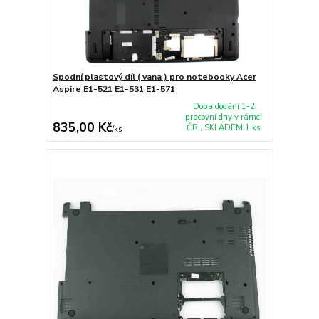
Spodní plastový díl ( vana ) pro notebooky Acer
Aspire E1-521 E1-531 E1-571
Doba dodání 1-2
pracovní dny v rámci
835,00 Kč
ČR , SKLADEM 1 ks
/
ks