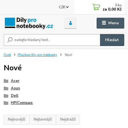
0
ks
CZK
za
0,00 Kč
Menu
Hledat
Úvod
Plastové díly pro notebooky
Nové
Nové
Acer
Asus
Dell
HP/Compaq
Nejnovější
Nejlevnější
Nejdražší