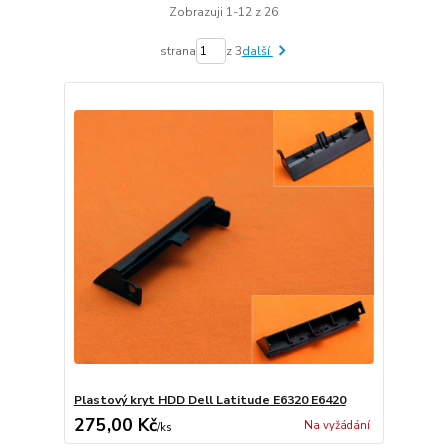
Zobrazuji 1-12 z 26
strana
z 3
další
Plastový kryt HDD Dell Latitude E6320 E6420
275,00 Kč
Na vyžádání
/
ks