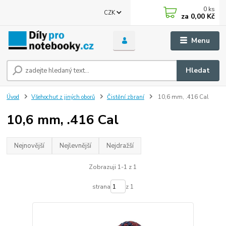
0
ks
CZK
za
0,00 Kč
Menu
Hledat
Úvod
Všehochuť z jiných oborů
Čistění zbraní
10,6 mm, .416 Cal
10,6 mm, .416 Cal
Nejnovější
Nejlevnější
Nejdražší
Zobrazuji 1-1 z 1
strana
z 1