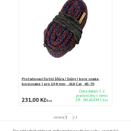
Protahovací čistící šňůra / šnůry ( bore snake,
boresnake ) pro 10,6 mm , .416 Cal , 45-70
Doba dodání 1-2
pracovní dny v rámci
231,00 Kč
ČR , SKLADEM 1 kus
/
kus
strana
z 1