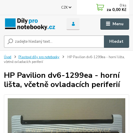
0
ks
CZK
za
0,00 Kč
Menu
Hledat
Úvod
Plastové díly pro notebooky
HP Pavilion dv6-1299ea - horní lišta,
včetně ovladacích periferií
HP Pavilion dv6-1299ea - horní
lišta, včetně ovladacích periferií