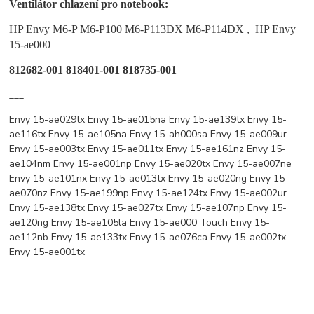
Ventilátor chlazení pro notebook:
HP Envy M6-P M6-P100 M6-P113DX M6-P114DX , HP Envy
15-ae000
812682-001 818401-001 818735-001
___
Envy 15-ae029tx Envy 15-ae015na Envy 15-ae139tx Envy 15-
ae116tx Envy 15-ae105na Envy 15-ah000sa Envy 15-ae009ur
Envy 15-ae003tx Envy 15-ae011tx Envy 15-ae161nz Envy 15-
ae104nm Envy 15-ae001np Envy 15-ae020tx Envy 15-ae007ne
Envy 15-ae101nx Envy 15-ae013tx Envy 15-ae020ng Envy 15-
ae070nz Envy 15-ae199np Envy 15-ae124tx Envy 15-ae002ur
Envy 15-ae138tx Envy 15-ae027tx Envy 15-ae107np Envy 15-
ae120ng Envy 15-ae105la Envy 15-ae000 Touch Envy 15-
ae112nb Envy 15-ae133tx Envy 15-ae076ca Envy 15-ae002tx
Envy 15-ae001tx