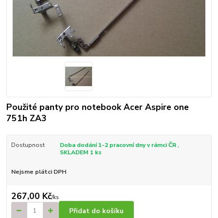
Použité panty pro notebook Acer Aspire one
751h ZA3
Dostupnost
Doba dodání 1-2 pracovní dny v rámci ČR ,
SKLADEM 1 ks
Nejsme plátci DPH
267,00 Kč
/
ks
Přidat do košíku