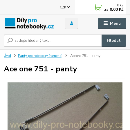
0
ks
CZK
za
0,00 Kč
Menu
Hledat
Úvod
Panty pro notebooky (ramena)
Ace one 751 - panty
Ace one 751 - panty