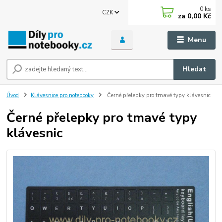
0
ks
CZK
za
0,00 Kč
Menu
Hledat
Úvod
Klávesnice pro notebooky
Černé přelepky pro tmavé typy klávesnic
Černé přelepky pro tmavé typy
klávesnic