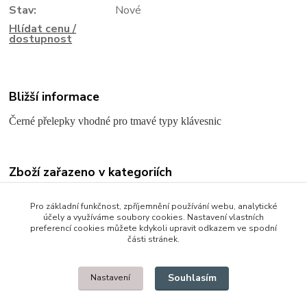
Stav:
Nové
Hlídat cenu /
dostupnost
Bližší informace
Černé přelepky vhodné pro tmavé typy klávesnic
Zboží zařazeno v kategoriích
Klávesnice pro notebooky
Pro základní funkčnost, zpříjemnění používání webu, analytické
účely a využíváme soubory cookies. Nastavení vlastních
preferencí cookies můžete kdykoli upravit odkazem ve spodní
části stránek.
© 2014 - 2025 Díly pro notebooky
Souhlasím
Nastavení
Upravit sběr cookies.