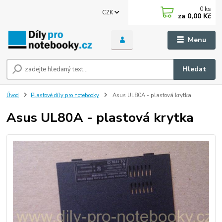
0
ks
CZK
za
0,00 Kč
Menu
Hledat
Úvod
Plastové díly pro notebooky
Asus UL80A - plastová krytka
Asus UL80A - plastová krytka