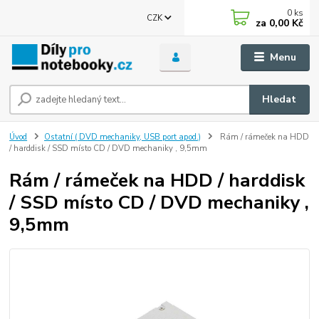
0
ks
CZK
za
0,00 Kč
Menu
Hledat
Úvod
Ostatní ( DVD mechaniky, USB port apod.)
Rám / rámeček na HDD
/ harddisk / SSD místo CD / DVD mechaniky , 9,5mm
Rám / rámeček na HDD / harddisk
/ SSD místo CD / DVD mechaniky ,
9,5mm