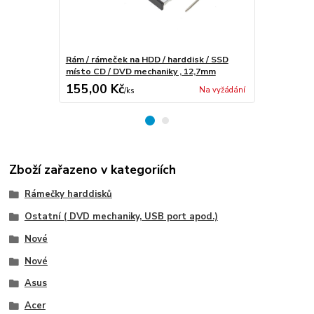
Rám / rámeček na HDD / harddisk / SSD
Rám / rámeč
místo CD / DVD mechaniky , 12,7mm
místo CD / 
155,00 Kč
367,00 K
Na vyžádání
/
ks
Zboží zařazeno v kategoriích
Rámečky harddisků
Ostatní ( DVD mechaniky, USB port apod.)
Nové
Nové
Asus
Acer