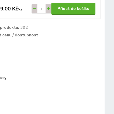
9,00 Kč
Přidat do košíku
/
ks
 produktu:
392
t cenu / dostupnost
tory