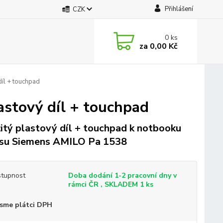
Přihlášení
CZK
0
ks
za
0,00 Kč
íl + touchpad
astový díl + touchpad
itý plastový díl + touchpad k notbooku
tsu Siemens AMILO Pa 1538
tupnost
Doba dodání 1-2 pracovní dny v
rámci ČR , SKLADEM 1 ks
sme plátci DPH