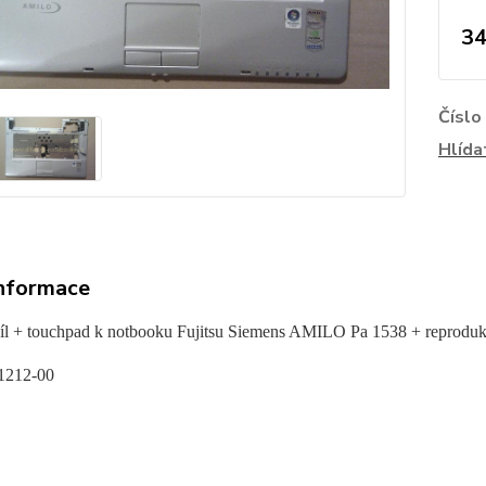
34
Číslo
Hlída
informace
díl + touchpad k notbooku Fujitsu Siemens AMILO Pa 1538 + reproduk
1212-00