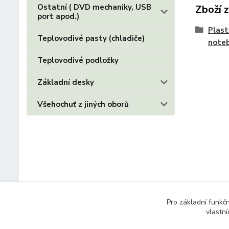
Ostatní ( DVD mechaniky, USB
Zboží 
port apod.)
Plast
Teplovodivé pasty (chladiče)
note
Teplovodivé podložky
Základní desky
Všehochuť z jiných oborů
Pro základní funkč
vlastní
© 2014 - 2025 Díly pro notebooky