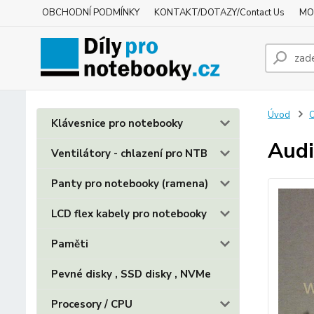
OBCHODNÍ PODMÍNKY
KONTAKT/DOTAZY/Contact Us
MO
Úvod
O
Klávesnice pro notebooky
Audi
Ventilátory - chlazení pro NTB
Panty pro notebooky (ramena)
LCD flex kabely pro notebooky
Paměti
Pevné disky , SSD disky , NVMe
Procesory / CPU