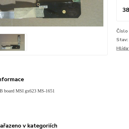
38
Číslo
Stav:
Hlída
informace
B board MSI gx623 MS-1651
zařazeno v kategoriích