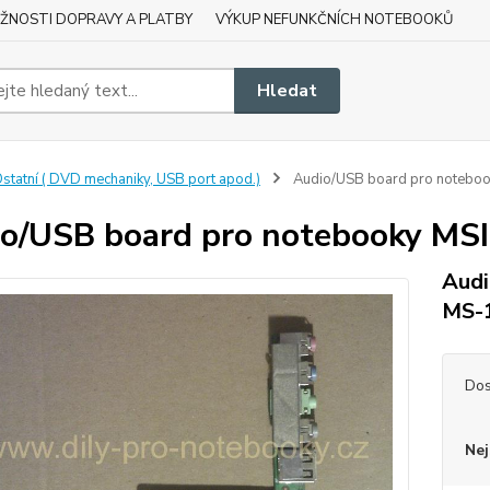
ŽNOSTI DOPRAVY A PLATBY
VÝKUP NEFUNKČNÍCH NOTEBOOKŮ
Hledat
statní ( DVD mechaniky, USB port apod.)
Audio/USB board pro notebo
o/USB board pro notebooky MS
Audi
MS-
Dos
Nej