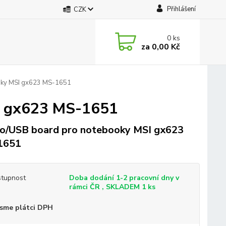
Přihlášení
CZK
0
ks
za
0,00 Kč
oky MSI gx623 MS-1651
I gx623 MS-1651
o/USB board pro notebooky MSI gx623
1651
tupnost
Doba dodání 1-2 pracovní dny v
rámci ČR , SKLADEM 1 ks
sme plátci DPH