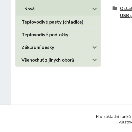
Ostat
Nové
USB p
Teplovodivé pasty (chladiče)
Teplovodivé podložky
Základní desky
Všehochuť z jiných oborů
Pro základní funkč
vlastní
© 2014 - 2025 Díly pro notebooky