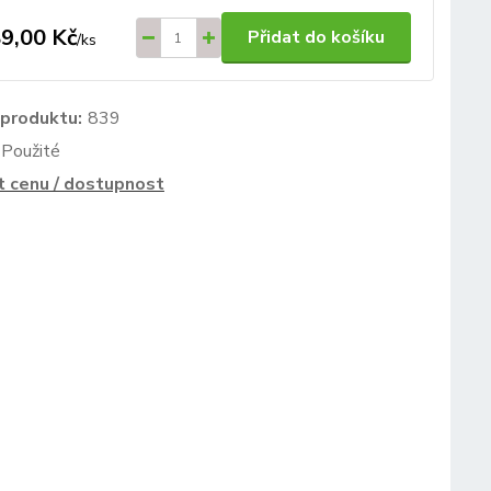
9,00 Kč
Přidat do košíku
/
ks
 produktu:
839
Použité
t cenu / dostupnost