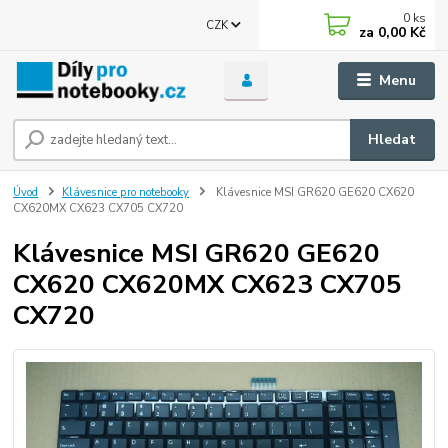
0
ks
CZK
za
0,00 Kč
Menu
Hledat
Úvod
Klávesnice pro notebooky
Klávesnice MSI GR620 GE620 CX620
CX620MX CX623 CX705 CX720
Klávesnice MSI GR620 GE620
CX620 CX620MX CX623 CX705
CX720