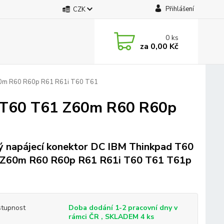
Přihlášení
CZK
0
ks
za
0,00 Kč
60m R60 R60p R61 R61i T60 T61
d T60 T61 Z60m R60 R60p
 napájecí konektor DC IBM Thinkpad T60
Z60m R60 R60p R61 R61i T60 T61 T61p
tupnost
Doba dodání 1-2 pracovní dny v
rámci ČR , SKLADEM 4 ks