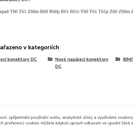
kpad T60 T61 Z60m R60 R60p R61 R61i T60 T61 T61p Z60 Z60m 
zařazeno v kategoriích
ecí konektory DC
Nové napájecí konektory
IBM/
DC
nost, zpříjemnění používání webu, analytické účely a využíváme soubory
ch preferencí cookies můžete kdykoli upravit odkazem ve spodní části 