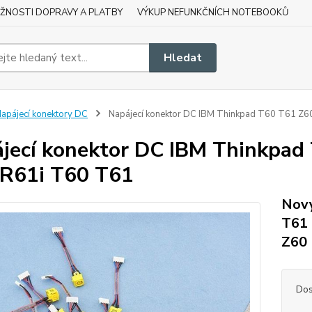
ŽNOSTI DOPRAVY A PLATBY
VÝKUP NEFUNKČNÍCH NOTEBOOKŮ
Hledat
apájecí konektory DC
Napájecí konektor DC IBM Thinkpad T60 T61 Z
jecí konektor DC IBM Thinkpa
R61i T60 T61
Nový
T61 
Z60
Dos