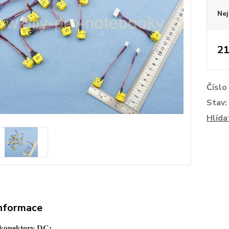
Nej
21
Číslo
Stav:
Hlída
informace
 konektory DC: