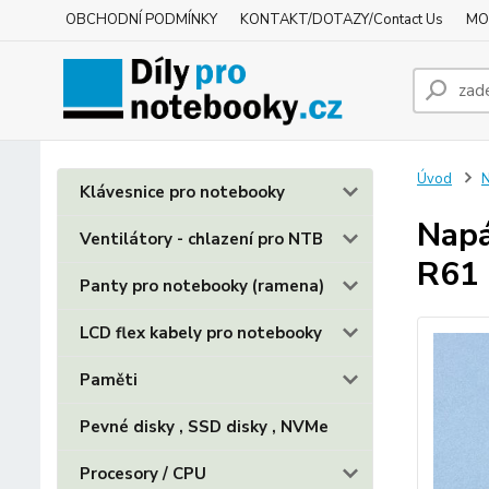
OBCHODNÍ PODMÍNKY
KONTAKT/DOTAZY/Contact Us
MO
Úvod
N
Klávesnice pro notebooky
Napá
Ventilátory - chlazení pro NTB
R61 
Panty pro notebooky (ramena)
LCD flex kabely pro notebooky
Paměti
Pevné disky , SSD disky , NVMe
Procesory / CPU