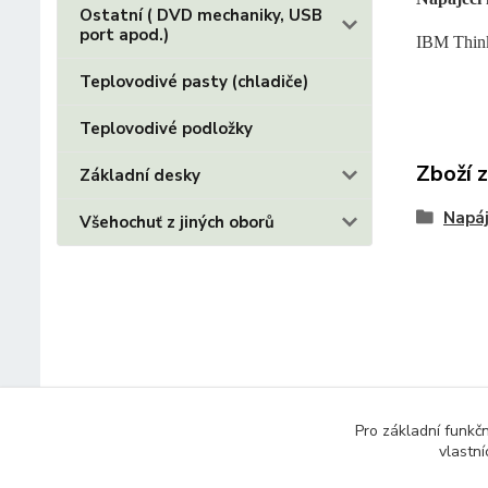
Ostatní ( DVD mechaniky, USB
port apod.)
IBM Thin
Teplovodivé pasty (chladiče)
Teplovodivé podložky
Zboží 
Základní desky
Napáj
Všehochuť z jiných oborů
Pro základní funkč
vlastní
© 2014 - 2025 Díly pro notebooky