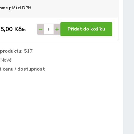
sme plátci DPH
5,00 Kč
Přidat do košíku
/
ks
 produktu:
517
Nové
t cenu / dostupnost