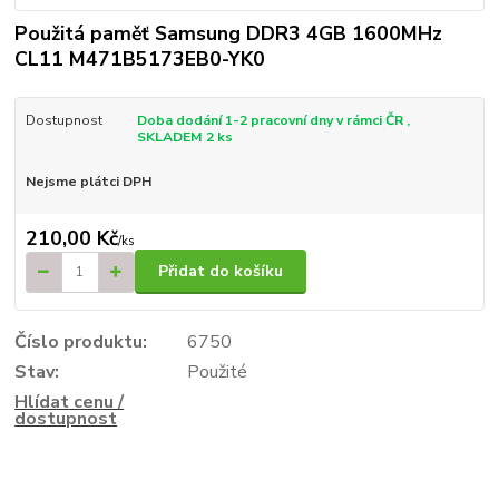
Použitá paměť Samsung DDR3 4GB 1600MHz
CL11 M471B5173EB0-YK0
Dostupnost
Doba dodání 1-2 pracovní dny v rámci ČR ,
SKLADEM 2 ks
Nejsme plátci DPH
210,00 Kč
/
ks
Přidat do košíku
Číslo produktu:
6750
Stav:
Použité
Hlídat cenu /
dostupnost