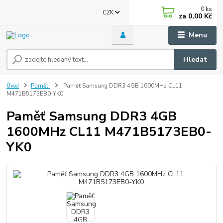
0
ks
CZK
za
0,00 Kč
Menu
Hledat
Úvod
Paměti
Paměť Samsung DDR3 4GB 1600MHz CL11
M471B5173EB0-YK0
Paměť Samsung DDR3 4GB
1600MHz CL11 M471B5173EB0-
YK0