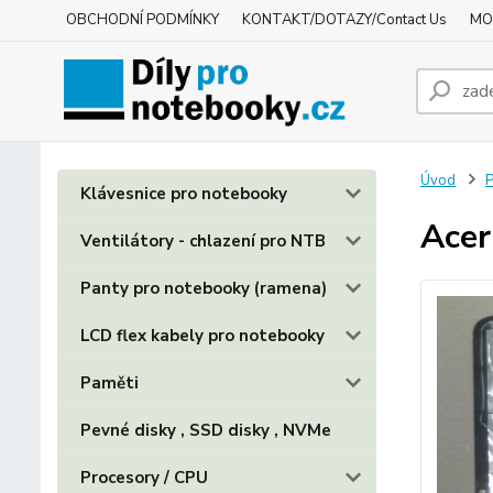
OBCHODNÍ PODMÍNKY
KONTAKT/DOTAZY/Contact Us
MO
Úvod
P
Klávesnice pro notebooky
Acer
Ventilátory - chlazení pro NTB
Panty pro notebooky (ramena)
LCD flex kabely pro notebooky
Paměti
Pevné disky , SSD disky , NVMe
Procesory / CPU