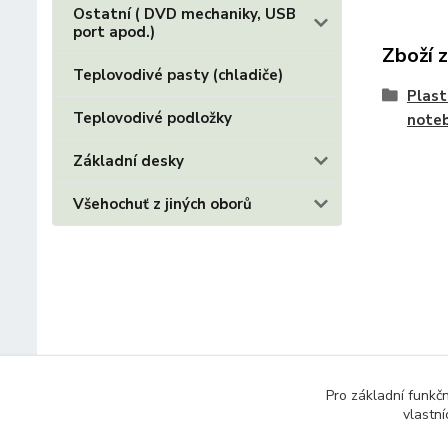
Ostatní ( DVD mechaniky, USB
port apod.)
Zboží 
Teplovodivé pasty (chladiče)
Plast
Teplovodivé podložky
note
Základní desky
Všehochuť z jiných oborů
Pro základní funkč
vlastní
© 2014 - 2025 Díly pro notebooky