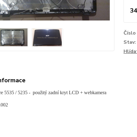
34
Číslo
Stav:
Hlída
informace
re 5535 / 5235
- použitý zadní kryt LCD + webkamera
.002