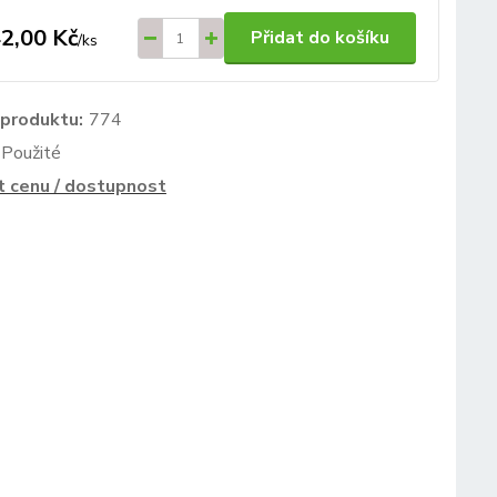
2,00 Kč
Přidat do košíku
/
ks
 produktu:
774
Použité
t cenu / dostupnost