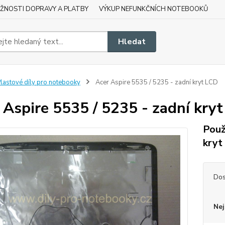
ŽNOSTI DOPRAVY A PLATBY
VÝKUP NEFUNKČNÍCH NOTEBOOKŮ
Hledat
lastové díly pro notebooky
Acer Aspire 5535 / 5235 - zadní kryt LCD
 Aspire 5535 / 5235 - zadní kry
Použ
kryt
Dos
Nej