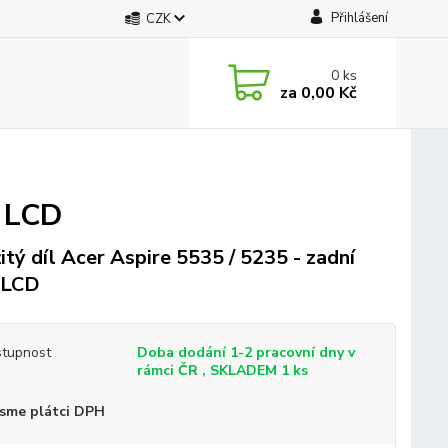
Přihlášení
CZK
0
ks
za
0,00 Kč
t LCD
itý díl Acer Aspire 5535 / 5235 - zadní
 LCD
tupnost
Doba dodání 1-2 pracovní dny v
rámci ČR , SKLADEM 1 ks
sme plátci DPH