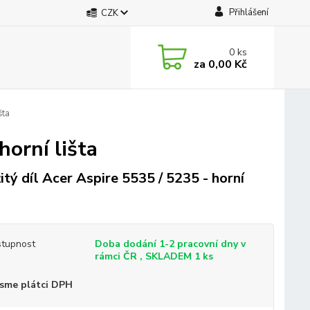
Přihlášení
CZK
0
ks
za
0,00 Kč
šta
horní lišta
itý díl Acer Aspire 5535 / 5235 - horní
tupnost
Doba dodání 1-2 pracovní dny v
rámci ČR , SKLADEM 1 ks
sme plátci DPH