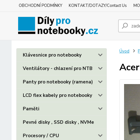
OBCHODNÍ PODMÍNKY
KONTAKT/DOTAZY/Contact Us
MO
Úvod
P
Klávesnice pro notebooky
Acer
Ventilátory - chlazení pro NTB
Panty pro notebooky (ramena)
LCD flex kabely pro notebooky
Paměti
Pevné disky , SSD disky , NVMe
Procesory / CPU