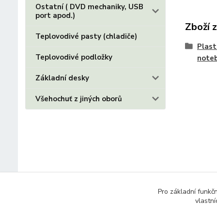
Ostatní ( DVD mechaniky, USB
port apod.)
Zboží 
Teplovodivé pasty (chladiče)
Plast
Teplovodivé podložky
note
Základní desky
Všehochuť z jiných oborů
Pro základní funkč
vlastní
© 2014 - 2025 Díly pro notebooky