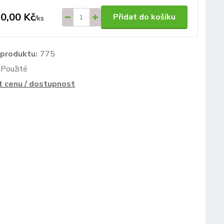
0,00 Kč
Přidat do košíku
/
ks
 produktu:
775
Použité
t cenu / dostupnost