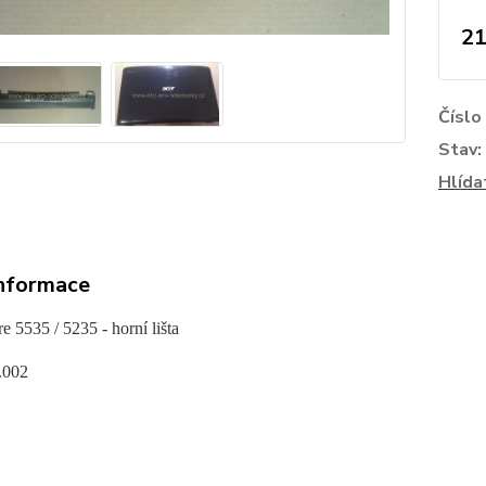
21
Číslo
Stav:
Hlída
informace
re 5535 / 5235
- horní lišta
.002