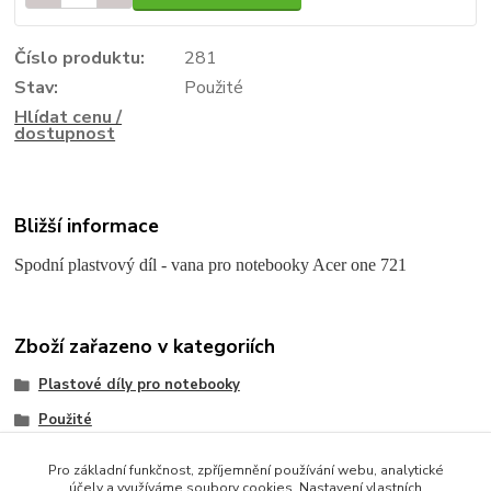
Číslo produktu:
281
Stav:
Použité
Hlídat cenu /
dostupnost
Bližší informace
Spodní plastvový díl - vana pro notebooky Acer one 721
Zboží zařazeno v kategoriích
Plastové díly pro notebooky
Použité
Acer
Pro základní funkčnost, zpříjemnění používání webu, analytické
účely a využíváme soubory cookies. Nastavení vlastních