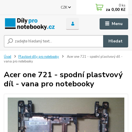
0
ks
CZK
za
0,00 Kč
Menu
Hledat
Úvod
Plastové díly pro notebooky
Acer one 721 - spodní plastvový díl -
vana pro notebooky
Acer one 721 - spodní plastvový
díl - vana pro notebooky