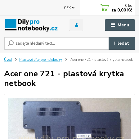
0
ks
CZK
za
0,00 Kč
Menu
Hledat
Úvod
Plastové díly pro notebooky
Acer one 721 - plastová krytka netbook
Acer one 721 - plastová krytka
netbook