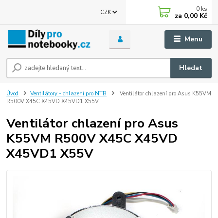
0
ks
CZK
za
0,00 Kč
Menu
Hledat
Úvod
Ventilátory - chlazení pro NTB
Ventilátor chlazení pro Asus K55VM
R500V X45C X45VD X45VD1 X55V
Ventilátor chlazení pro Asus
K55VM R500V X45C X45VD
X45VD1 X55V