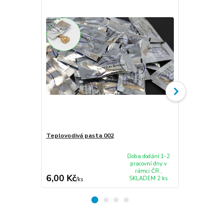
Teplovodivá pasta 002
Ventilátor 
X45C X45VD
Doba dodání 1-2
pracovní dny v
rámci ČR ,
6,00 Kč
265,00 K
SKLADEM 2 ks
/
ks