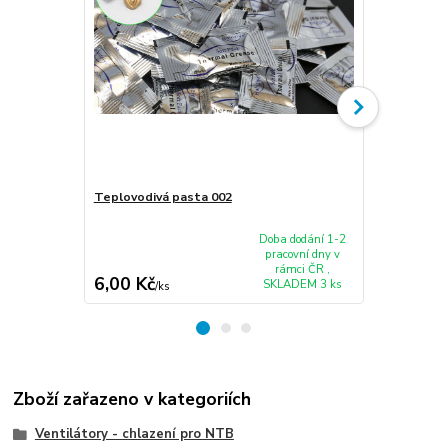
Teplovodivá pasta 002
Ventilátor 
X45C X45VD
Doba dodání 1-2
pracovní dny v
rámci ČR ,
6,00 Kč
375,00 K
SKLADEM 3 ks
/
ks
Zboží zařazeno v kategoriích
Ventilátory - chlazení pro NTB