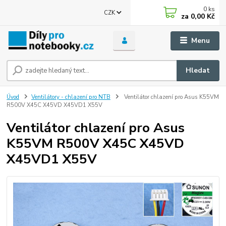
0
ks
CZK
za
0,00 Kč
Menu
Hledat
Úvod
Ventilátory - chlazení pro NTB
Ventilátor chlazení pro Asus K55VM
R500V X45C X45VD X45VD1 X55V
Ventilátor chlazení pro Asus
K55VM R500V X45C X45VD
X45VD1 X55V