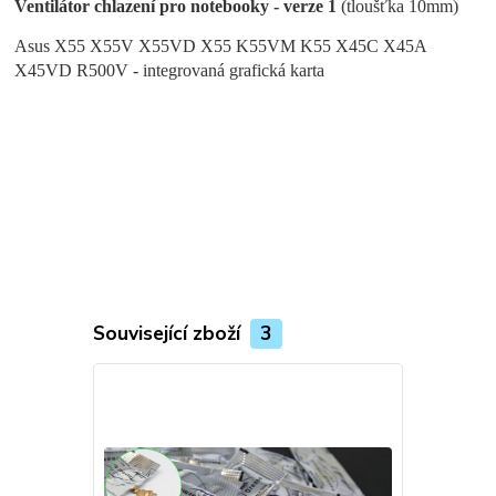
Ventilátor chlazení pro notebooky - verze 1
(tloušťka 10mm)
Asus X55 X55V X55VD X55
K55VM K55
X45C X45A
X45VD R500V - integrovaná grafická karta
Související zboží
3