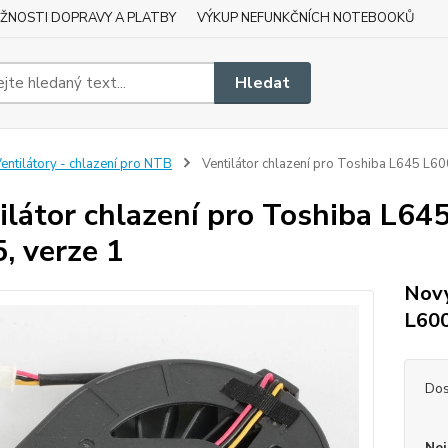
ŽNOSTI DOPRAVY A PLATBY
VÝKUP NEFUNKČNÍCH NOTEBOOKŮ
Hledat
entilátory - chlazení pro NTB
Ventilátor chlazení pro Toshiba L645 L6
ilátor chlazení pro Toshiba L6
, verze 1
Nový
L60
Dos
Nej