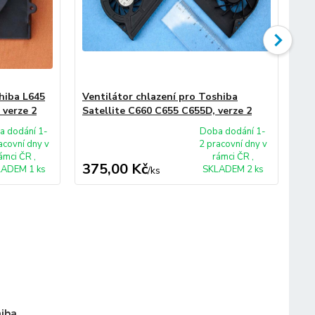
hiba L645
Ventilátor chlazení pro Toshiba
Ve
 verze 2
Satellite C660 C655 C655D, verze 2
Sa
a dodání 1-
Doba dodání 1-
acovní dny v
2 pracovní dny v
ámci ČR ,
rámci ČR ,
375,00 Kč
33
ADEM 1 ks
SKLADEM 2 ks
/
ks
iba