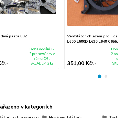
divá pasta 002
Ventilátor chlazení pro Tos
L600 L600D L630 L640 C655,
Doba dodání 1-
Dob
2 pracovní dny v
2 pr
rámci ČR ,
r
Kč
351,00 Kč
SKLADEM 2 ks
SKL
/
ks
/
ks
zařazeno v kategoriích
látory - chlazení pro
Nové ventilátory
Tosh