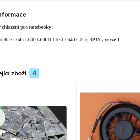
informace
r chlazení pro notebooky:
atellite L645 L600 L600D L630 L640 C655,
3PIN , verze 1
jící zboží
4