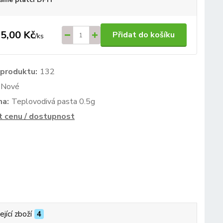
5,00 Kč
Přidat do košíku
/
ks
 produktu:
132
Nové
ma:
Teplovodivá pasta 0.5g
t cenu / dostupnost
ející zboží
4