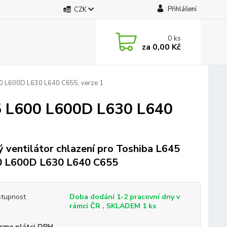
Přihlášení
CZK
0
ks
za
0,00 Kč
00 L600D L630 L640 C655, verze 1
45 L600 L600D L630 L640
 ventilátor chlazení pro Toshiba L645
0 L600D L630 L640 C655
tupnost
Doba dodání 1-2 pracovní dny v
rámci ČR , SKLADEM 1 ks
sme plátci DPH