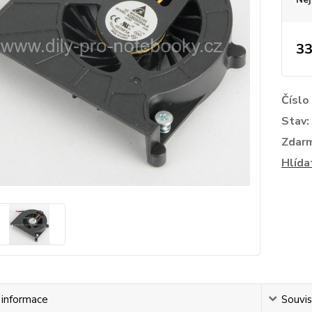
33
Číslo
Stav:
Zdar
Hlída
í informace
Souvis