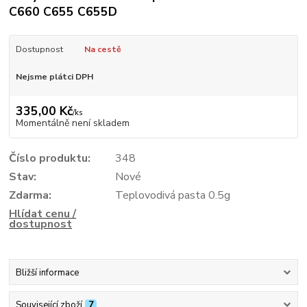
C660 C655 C655D
Dostupnost
Na cestě
Nejsme plátci DPH
335,00 Kč
/
ks
Momentálně není skladem
Číslo produktu:
348
Stav:
Nové
Zdarma:
Teplovodivá pasta 0.5g
Hlídat cenu /
dostupnost
Bližší informace
Související zboží
7