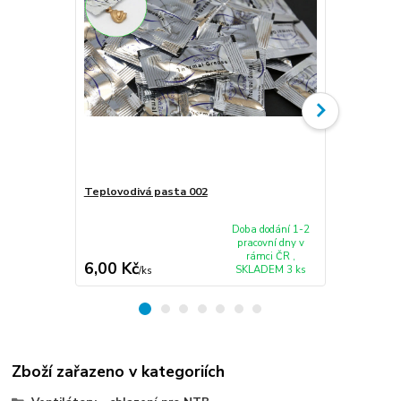
Teplovodivá pasta 002
Ventilátor c
C660 C655 C
Doba dodání 1-2
pracovní dny v
rámci ČR ,
6,00 Kč
375,00 K
SKLADEM 3 ks
/
ks
Zboží zařazeno v kategoriích