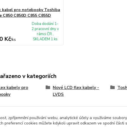
x kabel pro notebooky Toshiba
te C850 C850D C855 C855D
Doba dodání 1-
2 pracovní dny v
rámci ČR ,
0 Kč
SKLADEM 1 ks
/
ks
zařazeno v kategoriích
lex kabely pro
Nové LCD flex kabely -
Tosh
booky
LVDS
nost, zpříjemnění používání webu, analytické účely a využíváme soubory
ch preferencí cookies můžete kdykoli upravit odkazem ve spodní části 