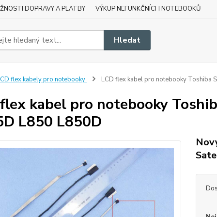
ŽNOSTI DOPRAVY A PLATBY
VÝKUP NEFUNKČNÍCH NOTEBOOKŮ
Hledat
CD flex kabely pro notebooky
LCD flex kabel pro notebooky Toshiba
flex kabel pro notebooky Toshi
5D L850 L850D
Nový
Sate
Dos
Nej