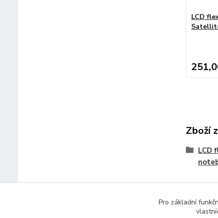
LCD fle
Satelli
251,0
Zboží 
LCD f
note
Pro základní funkč
vlastní
© 2014 - 2025 Díly pro notebooky