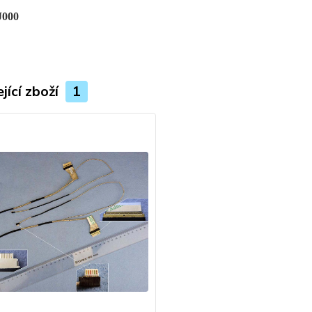
J000
jící zboží
1