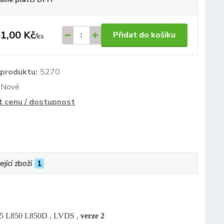
1,00 Kč
Přidat do košíku
/
ks
 produktu:
5270
Nové
t cenu / dostupnost
ející zboží
1
55 L850 L850D , LVDS ,
verze 2