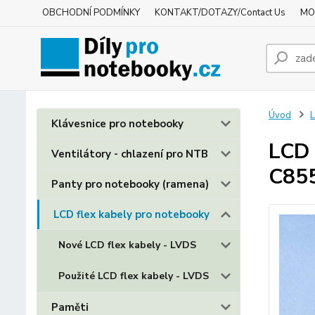
OBCHODNÍ PODMÍNKY
KONTAKT/DOTAZY/Contact Us
MO
Úvod
L
Klávesnice pro notebooky
LCD 
Ventilátory - chlazení pro NTB
C85
Panty pro notebooky (ramena)
LCD flex kabely pro notebooky
Nové LCD flex kabely - LVDS
Použité LCD flex kabely - LVDS
Paměti