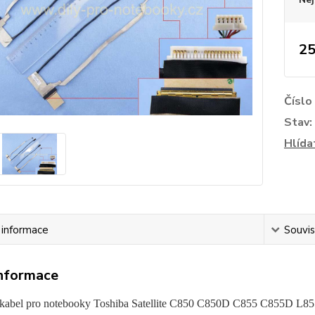
25
Číslo
Stav:
Hlída
í informace
Souvis
informace
kabel pro notebooky Toshiba Satellite C850 C850D C855 C855D L8