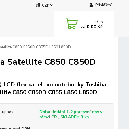
Přihlášení
CZK
0
ks
za
0,00 Kč
 Satellite C850 C850D C855D L850 L850D
ba Satellite C850 C850D
 LCD flex kabel pro notebooky Toshiba
llite C850 C850D C855 L850 L850D
tupnost
Doba dodání 1-2 pracovní dny v
rámci ČR , SKLADEM 3 ks
sme plátci DPH