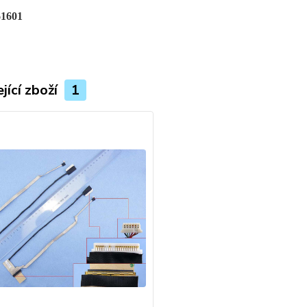
1601
jící zboží
1