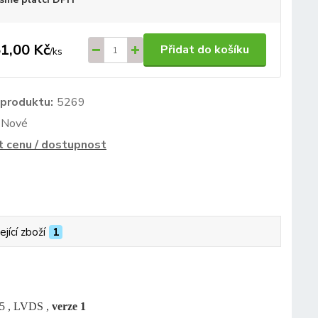
1,00 Kč
Přidat do košíku
/
ks
 produktu:
5269
Nové
t cenu / dostupnost
ející zboží
1
5 , LVDS ,
verze 1