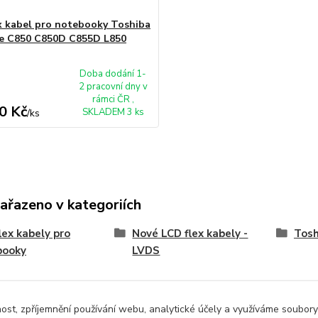
x kabel pro notebooky Toshiba
te C850 C850D C855D L850
Doba dodání 1-
2 pracovní dny v
rámci ČR ,
0 Kč
SKLADEM 3 ks
/
ks
zařazeno v kategoriích
lex kabely pro
Nové LCD flex kabely -
Tosh
booky
LVDS
nost, zpříjemnění používání webu, analytické účely a využíváme soubory