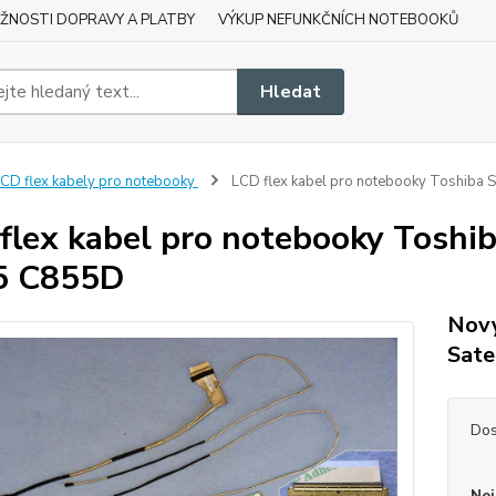
ŽNOSTI DOPRAVY A PLATBY
VÝKUP NEFUNKČNÍCH NOTEBOOKŮ
Hledat
CD flex kabely pro notebooky
LCD flex kabel pro notebooky Toshiba
flex kabel pro notebooky Toshi
5 C855D
Nový
Sate
Dos
Nej