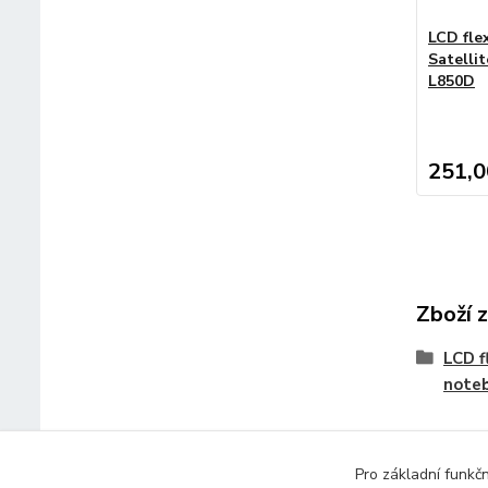
LCD fle
Satelli
L850D
251,0
Zboží 
LCD f
note
Pro základní funkč