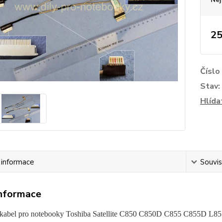
25
Číslo
Stav:
Hlída
í informace
Souvis
informace
kabel pro notebooky Toshiba Satellite C850 C850D C855 C855D L85