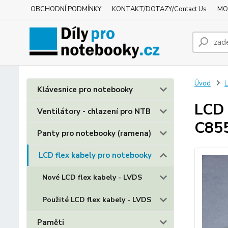
OBCHODNÍ PODMÍNKY
KONTAKT/DOTAZY/Contact Us
MO
Úvod
L
Klávesnice pro notebooky
LCD 
Ventilátory - chlazení pro NTB
C85
Panty pro notebooky (ramena)
LCD flex kabely pro notebooky
Nové LCD flex kabely - LVDS
Použité LCD flex kabely - LVDS
Paměti