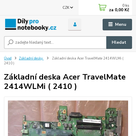
0
ks
CZK
za
0,00 Kč
Menu
Hledat
Úvod
Základní desky
Základní deska Acer TravelMate 2414WLMi (
2410 )
Základní deska Acer TravelMate
2414WLMi ( 2410 )