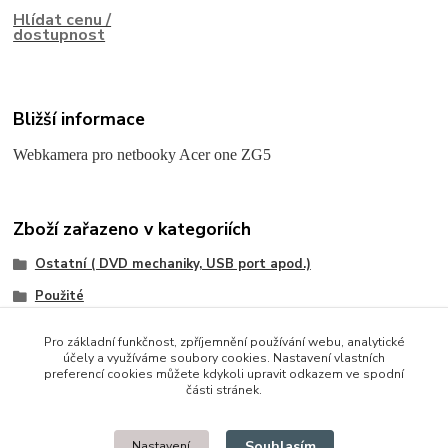
Hlídat cenu /
dostupnost
Bližší informace
Webkamera pro netbooky Acer one ZG5
Zboží zařazeno v kategoriích
Ostatní ( DVD mechaniky, USB port apod.)
Použité
Acer
Pro základní funkčnost, zpříjemnění používání webu, analytické
účely a využíváme soubory cookies. Nastavení vlastních
preferencí cookies můžete kdykoli upravit odkazem ve spodní
části stránek.
© 2014 - 2025 Díly pro notebooky
Souhlasím
Nastavení