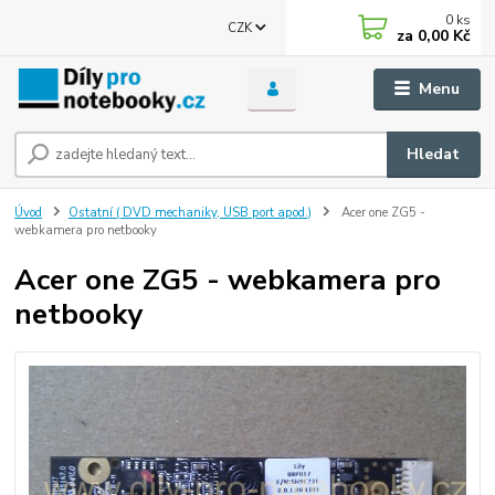
0
ks
CZK
za
0,00 Kč
Menu
Hledat
Úvod
Ostatní ( DVD mechaniky, USB port apod.)
Acer one ZG5 -
webkamera pro netbooky
Acer one ZG5 - webkamera pro
netbooky