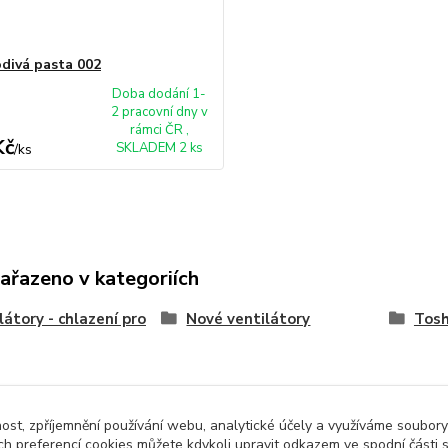
divá pasta 002
Doba dodání 1-
2 pracovní dny v
rámci ČR ,
Kč
SKLADEM 2 ks
/
ks
zařazeno v kategoriích
látory - chlazení pro
Nové ventilátory
Tosh
nost, zpříjemnění používání webu, analytické účely a využíváme soubory
ch preferencí cookies můžete kdykoli upravit odkazem ve spodní části 