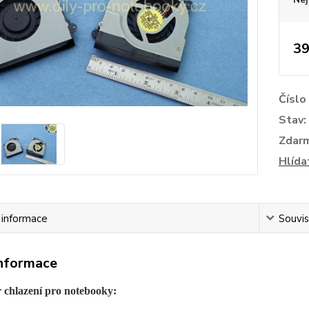
39
Číslo
Stav:
Zdar
Hlída
í informace
Souvis
informace
r chlazení pro notebooky: