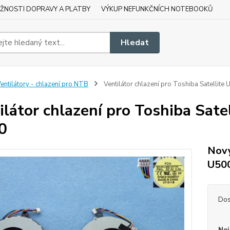
ŽNOSTI DOPRAVY A PLATBY
VÝKUP NEFUNKČNÍCH NOTEBOOKŮ
Hledat
entilátory - chlazení pro NTB
Ventilátor chlazení pro Toshiba Satelli
ilátor chlazení pro Toshiba Sa
0
Nový
U50
Dos
Nej