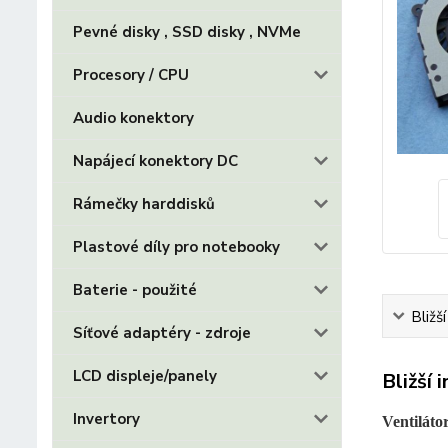
Pevné disky , SSD disky , NVMe
Procesory / CPU
Audio konektory
Napájecí konektory DC
Rámečky harddisků
Plastové díly pro notebooky
Baterie - použité
Bližš
Síťové adaptéry - zdroje
LCD displeje/panely
Bližší 
Invertory
Ventiláto