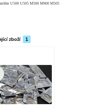
Satellite U500 U505 M500 M900 M505
jící zboží
1