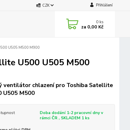
Přihlášení
CZK
0
ks
za
0,00 Kč
te U500 U505 M500 M900
tellite U500 U505 M500
 ventilátor chlazení pro Toshiba Satellite
0 U505 M500
tupnost
Doba dodání 1-2 pracovní dny v
rámci ČR , SKLADEM 1 ks
sme plátci DPH