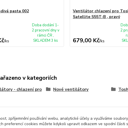
divá pasta 002
Ventilátor chlazení pro Tos
Satellite S55T-B , pravý
Doba dodání 1-
Dob
2 pracovní dny v
2 pr
rámci ČR ,
r
Kč
679,00 Kč
SKLADEM 3 ks
SKL
/
ks
/
ks
zařazeno v kategoriích
látory - chlazení pro
Nové ventilátory
Tosh
nost, zpříjemnění používání webu, analytické účely a využíváme soubory
ch preferencí cookies můžete kdykoli upravit odkazem ve spodní části 