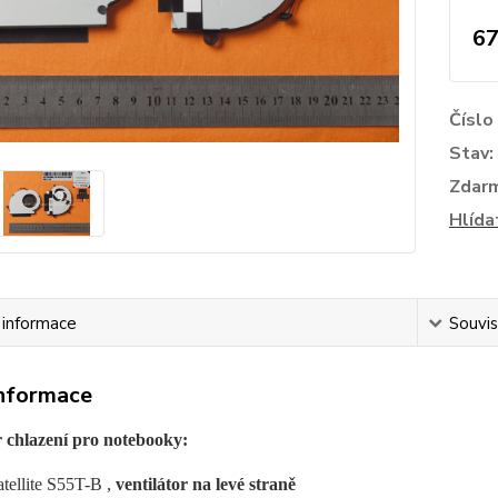
67
Číslo
Stav:
Zdar
Hlída
í informace
Souvis
informace
r chlazení pro notebooky:
tellite S55T-B ,
ventilátor na levé straně