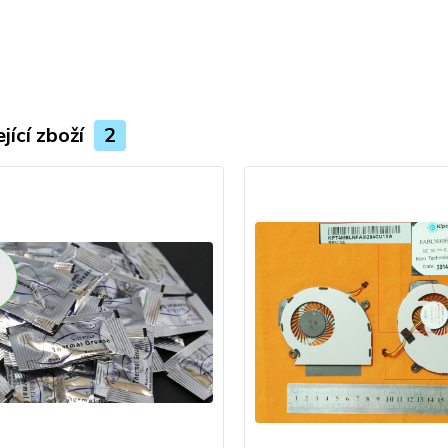
jící zboží
2