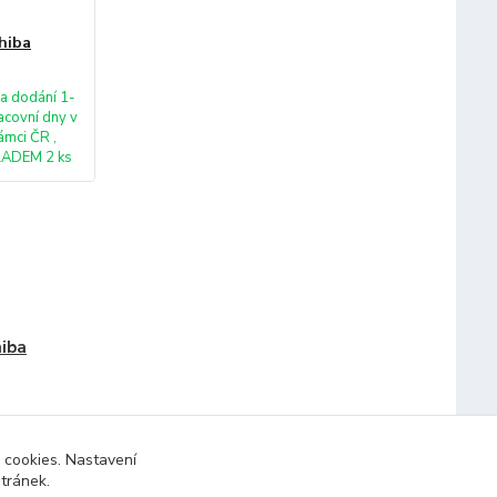
hiba
a dodání 1-
acovní dny v
ámci ČR ,
ADEM 2 ks
iba
 cookies. Nastavení
stránek.