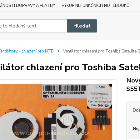
ŽNOSTI DOPRAVY A PLATBY
VÝKUP NEFUNKČNÍCH NOTEBOOKŮ
Hledat
entilátory - chlazení pro NTB
Ventilátor chlazení pro Toshiba Satellite 
ilátor chlazení pro Toshiba Satel
Nový
S55
Dos
Nej