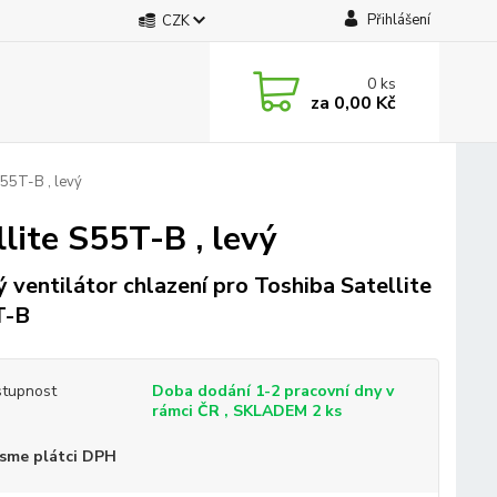
Přihlášení
CZK
0
ks
za
0,00 Kč
S55T-B , levý
lite S55T-B , levý
 ventilátor chlazení pro Toshiba Satellite
T-B
tupnost
Doba dodání 1-2 pracovní dny v
rámci ČR , SKLADEM 2 ks
sme plátci DPH