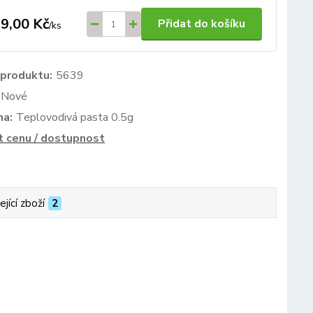
9,00 Kč
Přidat do košíku
/
ks
 produktu:
5639
Nové
ma:
Teplovodivá pasta 0.5g
t cenu / dostupnost
ející zboží
2