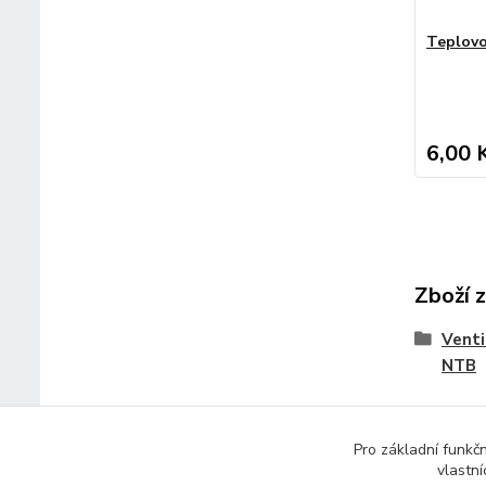
Teplovo
6,00 
Zboží 
Venti
NTB
Pro základní funkč
vlastní
© 2014 - 2025 Díly pro notebooky