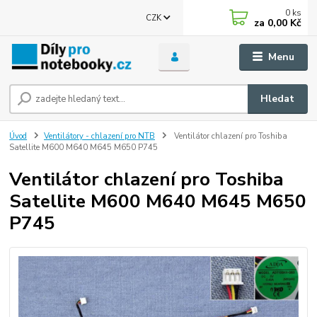
0
ks
CZK
za
0,00 Kč
Menu
Hledat
Úvod
Ventilátory - chlazení pro NTB
Ventilátor chlazení pro Toshiba
Satellite M600 M640 M645 M650 P745
Ventilátor chlazení pro Toshiba
Satellite M600 M640 M645 M650
P745