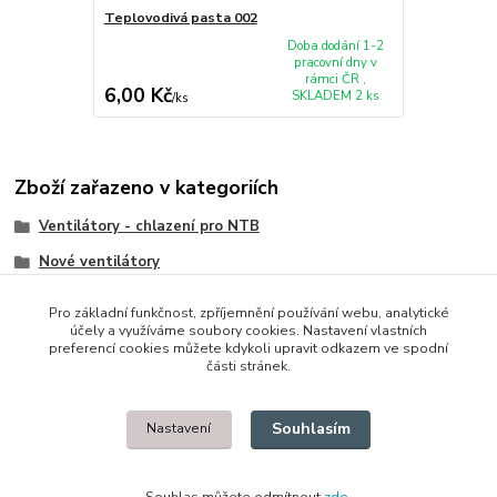
Teplovodivá pasta 002
Doba dodání 1-2
pracovní dny v
rámci ČR ,
6,00 Kč
SKLADEM 2 ks
/
ks
Zboží zařazeno v kategoriích
Ventilátory - chlazení pro NTB
Nové ventilátory
Toshiba
Pro základní funkčnost, zpříjemnění používání webu, analytické
účely a využíváme soubory cookies. Nastavení vlastních
preferencí cookies můžete kdykoli upravit odkazem ve spodní
části stránek.
© 2014 - 2025 Díly pro notebooky
Souhlasím
Nastavení
Upravit sběr cookies.