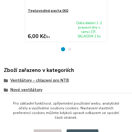
Teplovodivá pasta 002
Ventilátor c
L50 L50-A L
Doba dodání 1-2
pracovní dny v
rámci ČR ,
6,00 Kč
410,00 K
SKLADEM 2 ks
/
ks
Zboží zařazeno v kategoriích
Ventilátory - chlazení pro NTB
Nové ventilátory
Toshiba
Pro základní funkčnost, zpříjemnění používání webu, analytické
účely a využíváme soubory cookies. Nastavení vlastních
preferencí cookies můžete kdykoli upravit odkazem ve spodní
části stránek.
© 2014 - 2025 Díly pro notebooky