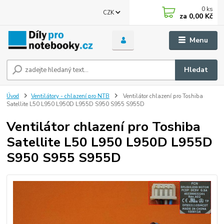
0
ks
CZK
za
0,00 Kč
Menu
Hledat
Úvod
Ventilátory - chlazení pro NTB
Ventilátor chlazení pro Toshiba
Satellite L50 L950 L950D L955D S950 S955 S955D
Ventilátor chlazení pro Toshiba
Satellite L50 L950 L950D L955D
S950 S955 S955D