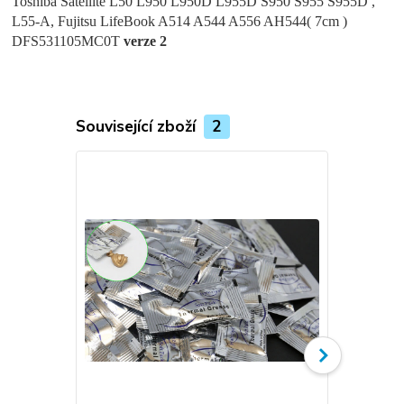
Toshiba Satellite L50 L950 L950D L955D S950 S955 S955D ,
L55-A, Fujitsu LifeBook A514 A544 A556 AH544( 7cm )
DFS531105MC0T
verze 2
Související zboží
2