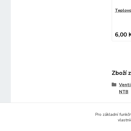
Teplovo
6,00 
Zboží 
Venti
NTB
Pro základní funkč
vlastní
© 2014 - 2025 Díly pro notebooky