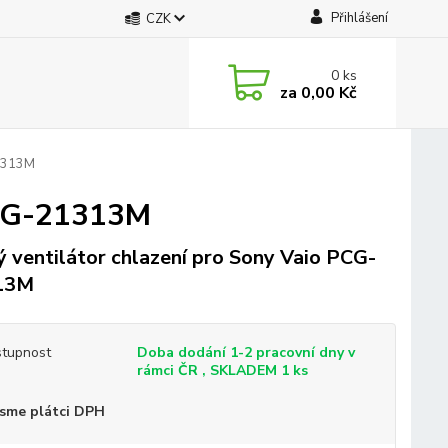
Přihlášení
CZK
0
ks
za
0,00 Kč
21313M
PCG-21313M
 ventilátor chlazení pro Sony Vaio PCG-
13M
tupnost
Doba dodání 1-2 pracovní dny v
rámci ČR , SKLADEM 1 ks
sme plátci DPH