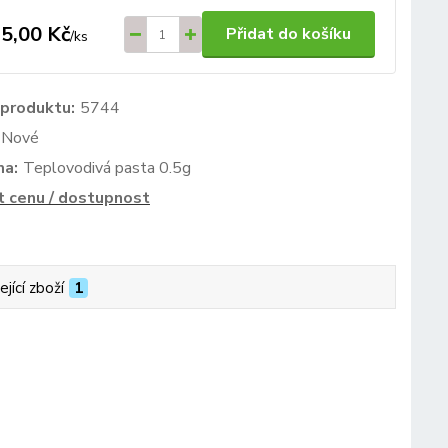
5,00 Kč
Přidat do košíku
/
ks
 produktu:
5744
Nové
ma:
Teplovodivá pasta 0.5g
t cenu / dostupnost
ející zboží
1