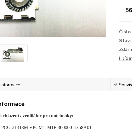
56
Číslo
Stav:
Zdar
Hlída
í informace
Souvis
informace
 chlazení / ventilátor pro notebooky:
io PCG-21313M VPCM11M1E 30000011358A01