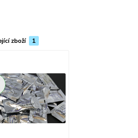
jící zboží
1