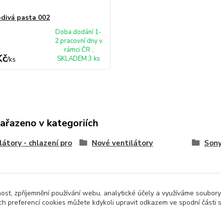
divá pasta 002
Doba dodání 1-
2 pracovní dny v
rámci ČR ,
Kč
SKLADEM 3 ks
/
ks
zařazeno v kategoriích
látory - chlazení pro
Nové ventilátory
Son
nost, zpříjemnění používání webu, analytické účely a využíváme soubory
ch preferencí cookies můžete kdykoli upravit odkazem ve spodní části 