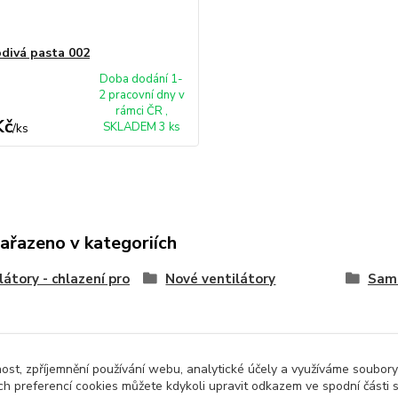
divá pasta 002
Doba dodání 1-
2 pracovní dny v
rámci ČR ,
Kč
SKLADEM 3 ks
/
ks
zařazeno v kategoriích
látory - chlazení pro
Nové ventilátory
Sam
nost, zpříjemnění používání webu, analytické účely a využíváme soubory
ch preferencí cookies můžete kdykoli upravit odkazem ve spodní části 