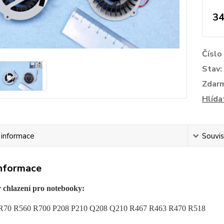
34
Číslo
Stav:
Zdar
Hlída
í informace
Souvis
informace
r chlazení pro notebooky:
R70 R560 R700 P208 P210 Q208 Q210 R467 R463 R470 R518