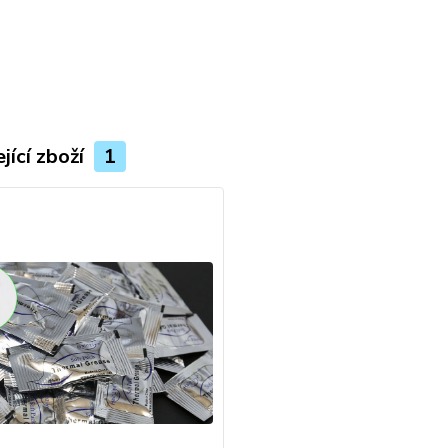
jící zboží
1