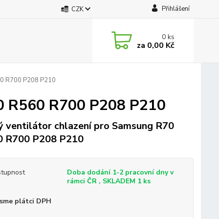
Přihlášení
CZK
0
ks
za
0,00 Kč
560 R700 P208 P210
70 R560 R700 P208 P210
 ventilátor chlazení pro Samsung R70
0 R700 P208 P210
tupnost
Doba dodání 1-2 pracovní dny v
rámci ČR , SKLADEM 1 ks
sme plátci DPH