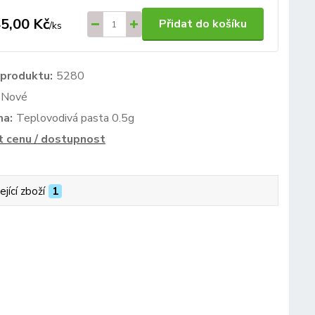
5,00 Kč
Přidat do košíku
/
ks
 produktu:
5280
Nové
ma:
Teplovodivá pasta 0.5g
t cenu / dostupnost
ející zboží
1