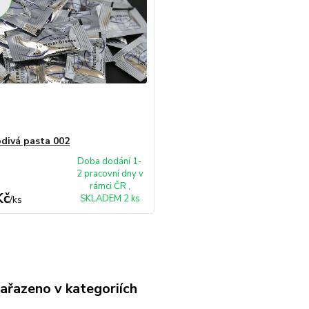
divá pasta 002
Doba dodání 1-
2 pracovní dny v
rámci ČR ,
Kč
SKLADEM 2 ks
/
ks
zařazeno v kategoriích