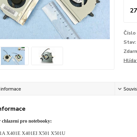
27
Číslo
Stav:
Zdar
Hlída
í informace
Souvis
informace
r chlazení pro notebooky:
1A X401E X401EI X501 X501U