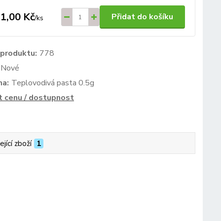
1,00 Kč
Přidat do košíku
/
ks
 produktu:
778
Nové
ma:
Teplovodivá pasta 0.5g
t cenu / dostupnost
ející zboží
1