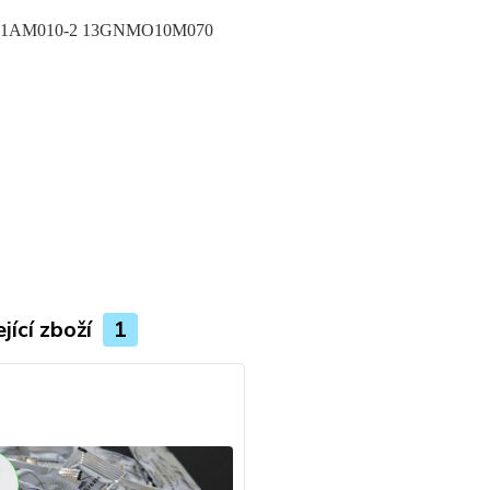
1AM010-2 13GNMO10M070
jící zboží
1