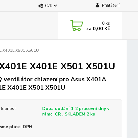
Přihlášení
CZK
0
ks
za
0,00 Kč
01E X401E X501 X501U
1A X401E X401E X501 X501U
 ventilátor chlazení pro Asus X401A
1E X401E X501 X501U
tupnost
Doba dodání 1-2 pracovní dny v
rámci ČR , SKLADEM 2 ks
sme plátci DPH