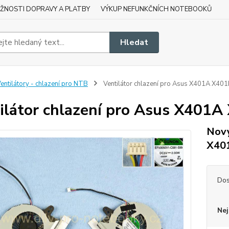
ŽNOSTI DOPRAVY A PLATBY
VÝKUP NEFUNKČNÍCH NOTEBOOKŮ
Hledat
entilátory - chlazení pro NTB
Ventilátor chlazení pro Asus X401A X4
ilátor chlazení pro Asus X40
Nový
X40
Dos
Nej