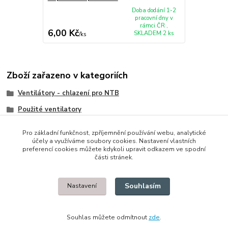
Doba dodání 1-2
pracovní dny v
rámci ČR ,
6,00 Kč
SKLADEM 2 ks
/
ks
Zboží zařazeno v kategoriích
Ventilátory - chlazení pro NTB
Použité ventilatory
HP/Compaq
Pro základní funkčnost, zpříjemnění používání webu, analytické
účely a využíváme soubory cookies. Nastavení vlastních
preferencí cookies můžete kdykoli upravit odkazem ve spodní
části stránek.
© 2014 - 2025 Díly pro notebooky
Souhlasím
Nastavení
Upravit sběr cookies.
Souhlas můžete odmítnout
zde
.