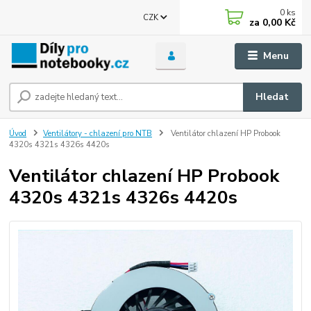
0
ks
CZK
za
0,00 Kč
Menu
Hledat
Úvod
Ventilátory - chlazení pro NTB
Ventilátor chlazení HP Probook
4320s 4321s 4326s 4420s
Ventilátor chlazení HP Probook
4320s 4321s 4326s 4420s