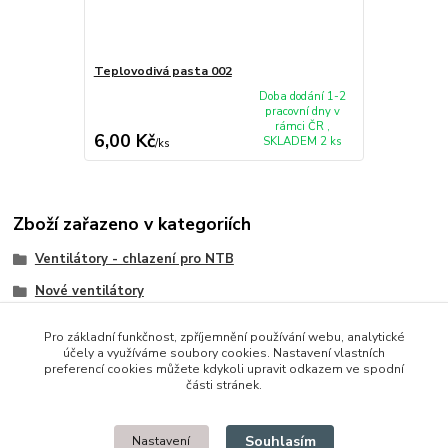
Teplovodivá pasta 002
Doba dodání 1-2
pracovní dny v
rámci ČR ,
6,00 Kč
SKLADEM 2 ks
/
ks
Zboží zařazeno v kategoriích
Ventilátory - chlazení pro NTB
Nové ventilátory
HP/Compaq
Pro základní funkčnost, zpříjemnění používání webu, analytické
účely a využíváme soubory cookies. Nastavení vlastních
preferencí cookies můžete kdykoli upravit odkazem ve spodní
části stránek.
© 2014 - 2025 Díly pro notebooky
Souhlasím
Nastavení