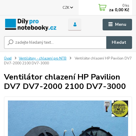
0
ks
CZK
za
0,00 Kč
Menu
Hledat
Úvod
Ventilátory - chlazení pro NTB
Ventilátor chlazení HP Pavilion DV7
DV7-2000 2100 DV7-3000
Ventilátor chlazení HP Pavilion
DV7 DV7-2000 2100 DV7-3000