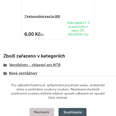
Teplovodivá pasta 002
Doba dodání 1-2
pracovní dny v
rámci ČR ,
6,00 Kč
SKLADEM 3 ks
/
ks
Zboží zařazeno v kategoriích
Ventilátory - chlazení pro NTB
Nové ventilátory
HP/Compaq
Pro základní funkčnost, zpříjemnění používání webu, analytické
účely a využíváme soubory cookies. Nastavení vlastních
preferencí cookies můžete kdykoli upravit odkazem ve spodní
části stránek.
© 2014 - 2025 Díly pro notebooky
Souhlasím
Nastavení