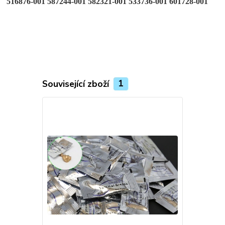
516876-001 587244-001 582321-001 533736-001 601728-001
Související zboží
1