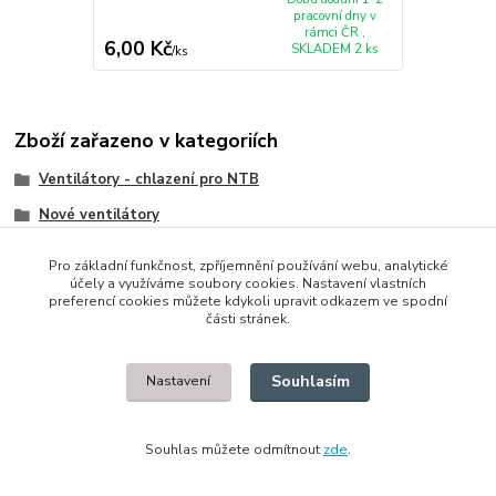
pracovní dny v
rámci ČR ,
6,00 Kč
SKLADEM 2 ks
/
ks
Zboží zařazeno v kategoriích
Ventilátory - chlazení pro NTB
Nové ventilátory
HP/Compaq
Pro základní funkčnost, zpříjemnění používání webu, analytické
účely a využíváme soubory cookies. Nastavení vlastních
preferencí cookies můžete kdykoli upravit odkazem ve spodní
části stránek.
© 2014 - 2025 Díly pro notebooky
Souhlasím
Nastavení
Upravit sběr cookies.
Souhlas můžete odmítnout
zde
.