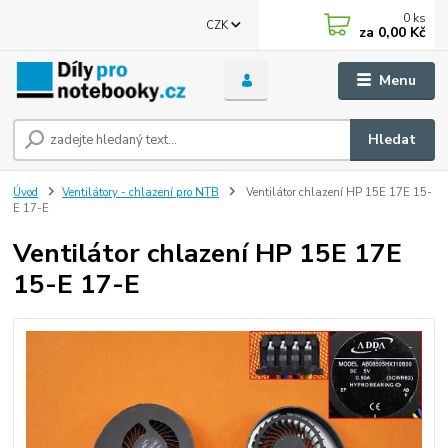
0
ks
CZK
za
0,00 Kč
Menu
Hledat
Úvod
Ventilátory - chlazení pro NTB
Ventilátor chlazení HP 15E 17E 15-
E 17-E
Ventilátor chlazení HP 15E 17E
15-E 17-E